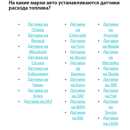
На какие марки авто устанавливаются датчики
расхода топлива?
Датчики на
Датчики
Датчики
ГАЗель
на
на
Датчики на
Chevrolet
Hyundai
Renault
Датчики
Датчики
Датчики на
на Ford
на Mazda
Mitsubishi
Датчики
Датчики
Датчики на
на Nissan
на
Citroen
Датчики
Mercedes
Датчики на
на
Датчики
Volkswagen
Daewoo
на Skoda
Датчики на
Датчики
Датчики
Камаз
на Iveco
на ЗИЛ
Датчики на
Датчики
Датчики
Volvo
на DAF
на Fiat
Датчики на УАЗ
Датчики
Датчики
на MAN
на
Датчики
Toyota
на KIA
Датчики
на LADA