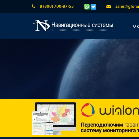
8 (800) 700-87-55
sales@glona
О 