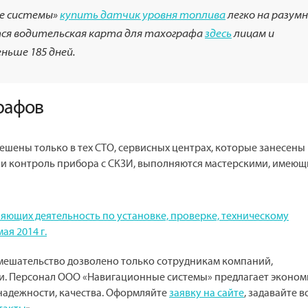
ые системы»
купить датчик уровня топлива
легко на разум
ется водительская карта для тахографа
здесь
лицам и
ньше 185 дней.
рафов
шены только в тех СТО, сервисных центрах, которые занесены 
я и контроль прибора с СКЗИ, выполняются мастерскими, имею
ляющих деятельность по установке, проверке, техническому
ая 2014 г.
вмешательство дозволено только сотрудникам компаний,
и. Персонал ООО «Навигационные системы» предлагает эконо
надежности, качества. Оформляйте
заявку на сайте
, задавайте 