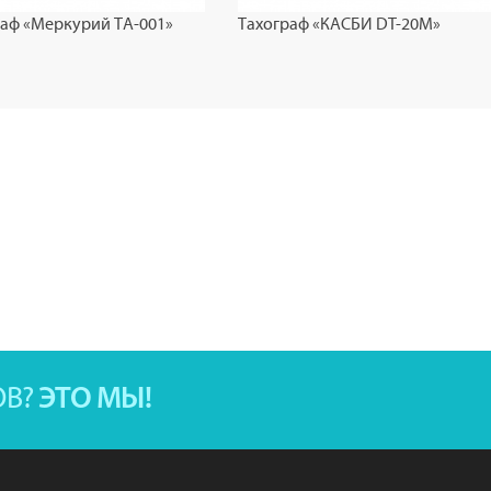
раф «Меркурий ТА-001»
Тахограф «КАСБИ DT-20М»
ОВ?
ЭТО МЫ!