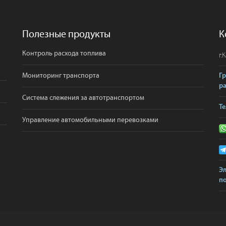
Полезные продукты
К
Контроль расхода топлива
г.
К
Мониторинг транспорта
Г
р
Система слежения за автотранспортом
Те
Управление автомобильными перевозками
Э
по