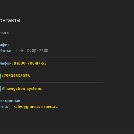
онтакты
азань
рафик
Пн.-Вс.: 09:00 - 22:00
аботы:
лефон:
8 (800) 700-87-55
+79604638036
@navigation_systems
лектронная
чта:
sales@glonass-expert.ru