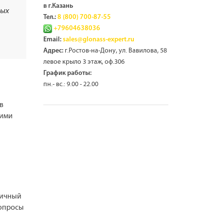
в г.Казань
ных
Тел.:
8 (800) 700-87-55
+79604638036
Email:
sales@glonass-expert.ru
г.Ростов-на-Дону, ул. Вавилова, 58
Адрес:
левое крыло 3 этаж, оф.306
График работы:
пн.- вс.: 9.00 - 22.00
в
щими
мичный
вопросы