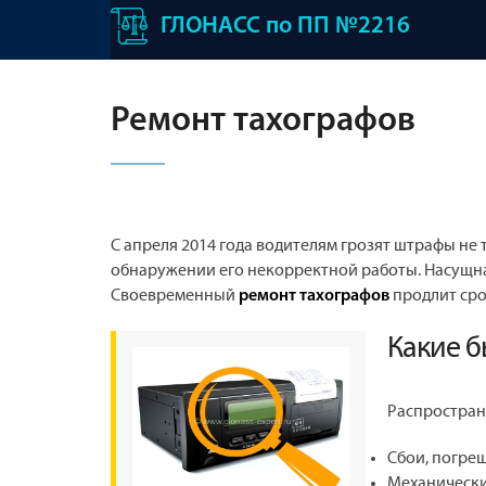
ГЛОНАСС по ПП №2216
Ремонт тахографов
С апреля 2014 года водителям грозят штрафы не 
обнаружении его некорректной работы. Насущн
Своевременный
продлит сро
ремонт тахографов
Какие б
Распростран
Сбои, погре
Механически