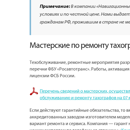
Примечание:
В компании «Навигационн
условиях и по честной цене. Нами выда
гражданам РФ, прожившим в стране не ме
Мастерские по ремонту тахог
Техобслуживание, ремонтные мероприятия разре
перечни ФБУ «Росавтотранс». Работы, активаци
лицензии ФСБ России.
Перечень сведений о мастерских, осуществ
обслуживанию и ремонту тахографов на 07 м
Если действуют гарантийные обязательства, то 
аккредитованных заводом-изготовителем модел
вариант ремонта и сервиса. Компания — гарант 