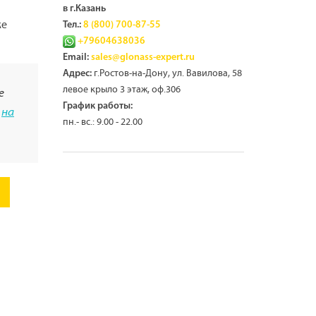
в г.Казань
же
Тел.:
8 (800) 700-87-55
+79604638036
Email:
sales@glonass-expert.ru
г.Ростов-на-Дону, ул. Вавилова, 58
Адрес:
левое крыло 3 этаж, оф.306
е
График работы:
а
на
пн.- вс.: 9.00 - 22.00