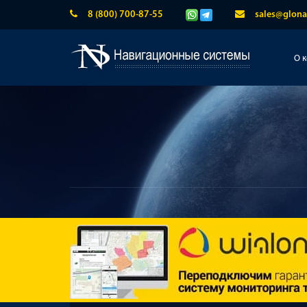
8 (800) 700-87-55
sales@glona
О 