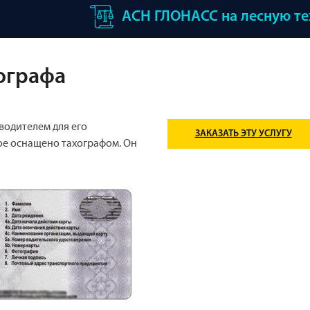
АСН ГЛОНАСС на лесную т
хографа
 водителем для его
ЗАКАЗАТЬ ЭТУ УСЛУГУ
ое оснащено тахографом. Он