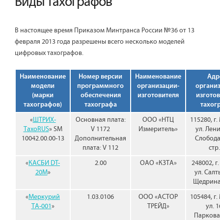
Виды тахографов
В настоящее время Приказом Минтранса России №36 от 13
февраля 2013 года разрешены всего несколько моделей
цифровых тахографов.
Наименование
Номер версии
Наименование
Адр
модели
программного
организации-
органи
(марки
обеспечения
изготовителя
изготов
тахографов)
тахографа
тахог
«
ШТРИХ-
Основная плата:
ООО «НТЦ
115280, г.
ТахоRUS
» SM
V 1172
Измеритель»
ул. Лен
10042.00.00-13
Дополнительная
Слобода,
плата: V 112
стр.
«
КАСБИ DT-
2.00
ОАО «КЗТА»
248002, г.
20M
»
ул. Салт
Щедрина,
«
Меркурий
1.03.0106
ООО «АСТОР
105484, г.
ТА-001
»
ТРЕЙД»
ул. 1
Парковая