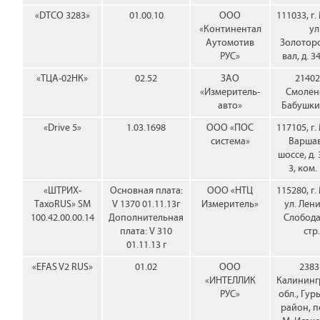
«DTCO 3283»
01.00.10
ООО
111033, г.
«Континентал
ул
Аутомотив
Золотор
РУС»
вал, д. 34
«ТЦА-02НК»
02.52
ЗАО
214020
«Измеритель-
Смоленс
авто»
Бабушкин
«Drive 5»
1.03.1698
ООО «ПОС
117105, г.
система»
Варша
шоссе, д. 
3, ком.
«ШТРИХ-
Основная плата:
ООО «НТЦ
115280, г.
ТахоRUS» SM
V 1370 01.11.13г
Измеритель»
ул. Лен
100.42.00.00.14
Дополнительная
Слобода,
плата: V 310
стр.
01.11.13 г
«EFAS V2 RUS»
01.02
ООО
2383
«ИНТЕЛЛИК
Калининг
РУС»
обл., Гур
район, п