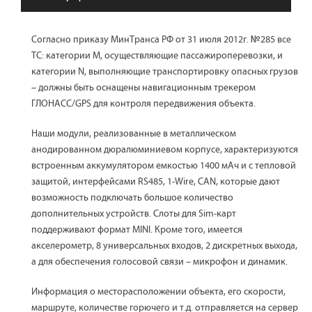
Согласно приказу МинТранса РФ от 31 июля 2012г. №285 все
ТС: категории М, осуществляющие пассажироперевозки, и
категории N, выполняющие транспортировку опасных грузов
– должны быть оснащены навигационным трекером
ГЛОНАСС/GPS для контроля передвижения объекта.
Наши модули, реализованные в металлическом
анодированном дюралюминиевом корпусе, характеризуются
встроенным аккумулятором емкостью 1400 мАч и с тепловой
защитой, интерфейсами RS485, 1-Wire, CAN, которые дают
возможность подключать большое количество
дополнительных устройств. Слоты для Sim-карт
поддерживают формат MINI. Кроме того, имеется
акселерометр, 8 универсальных входов, 2 дискретных выхода,
а для обеспечения голосовой связи – микрофон и динамик.
Информация о месторасположении объекта, его скорости,
маршруте, количестве горючего и т.д. отправляется на сервер