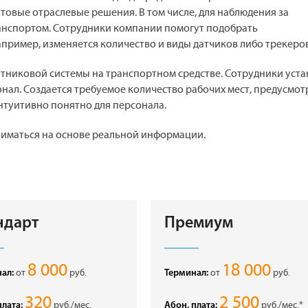
товые отраслевые решения. В том числе, для наблюдения за
нспортом. Сотрудники компании помогут подобрать
пример, изменяется количество и виды датчиков либо трекеров
тниковой системы на транспортном средстве. Сотрудники уста
ал. Создается требуемое количество рабочих мест, предусмот
нтуитивно понятно для персонала.
ниматься на основе реальной информации.
ндарт
Премиум
8 000
18 000
от
руб.
от
руб.
ал:
Терминал:
320
2 500
руб./мес.
руб./мес.*
плата:
Абон. плата: