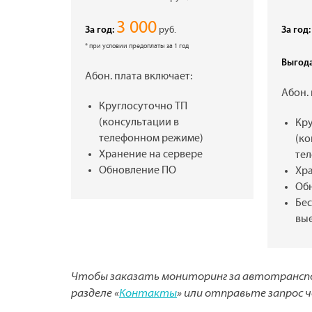
3 000
руб.
За год:
За год:
* при условии предоплаты за 1 год
Выгода
Абон. плата включает:
Абон.
Круглосуточно ТП
(консультации в
Кр
телефонном режиме)
(ко
Хранение на сервере
те
Обновление ПО
Хр
Об
Бе
вы
Чтобы заказать мониторинг за автотрансп
разделе «
Контакты
» или отправьте запрос 