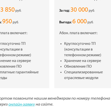
3 850
30 000
руб.
руб.
За год:
950
6 000
руб.
руб.
:
Выгода:
 плата включает:
Абон. плата включает:
углосуточно ТП
Круглосуточно ТП
нсультации в
(консультации в
лефонном режиме)
телефонном режиме)
анение на сервере
Хранение на сервере
новление ПО
Обновление ПО
сплатные гарантийные
Специализированные
езды
отраслевые модули
ортом позвоните нашим менеджерам по номеру телефона 
через
онлайн-заявку
на сайте.