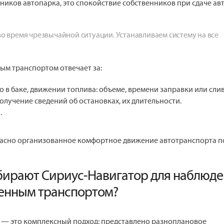
ников автопарка, это спокойствие собственников при сдаче авт
во время чрезвычайной ситуации. Устанавливаем систему на все
ым транспортом отвечает за:
в баке, движении топлива: объеме, времени заправки или слив
лучение сведений об остановках, их длительности.
.
пасно организованное комфортное движение автотранспорта п
бирают Сириус-Навигатор для наблюд
венным транспортом?
— это комплексный подход: представлено разноплановое