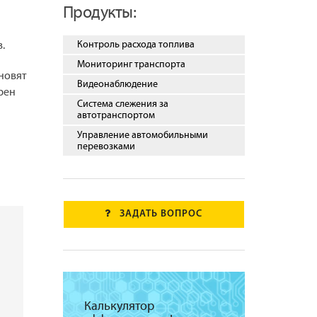
Продукты:
Контроль расхода топлива
.
Мониторинг транспорта
новят
Видеонаблюдение
рен
Система слежения за
автотранспортом
Управление автомобильными
перевозками
ЗАДАТЬ ВОПРОС
Калькулятор