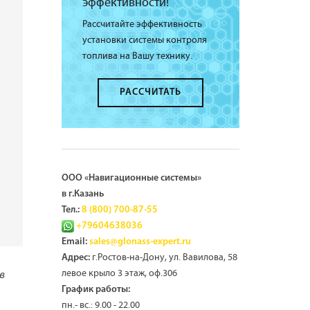
эффективности!
Рассчитайте эффективность
установки системы контроля
топлива на Вашу технику.
РАССЧИТАТЬ
ООО «Навигационные системы»
в г.Казань
Тел.:
8 (800) 700-87-55
+79604638036
Email:
sales@glonass-expert.ru
г.Ростов-на-Дону, ул. Вавилова, 58
Адрес:
левое крыло 3 этаж, оф.306
в
График работы:
пн.- вс.: 9.00 - 22.00