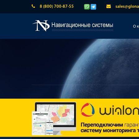
8 (800) 700-87-55
sales@glona
О 